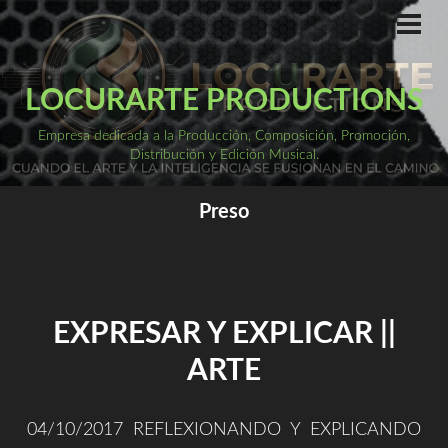
Saltar
al
ME
PRI
contenido
LOCURARTE PRODUCTIONS
Empresa dedicada a la Producción, Composición, Promoción,
Distribución y Edición Musical.
Preso
EXPRESAR Y EXPLICAR ||
ARTE
04/10/2017 REFLEXIONANDO Y EXPLICANDO