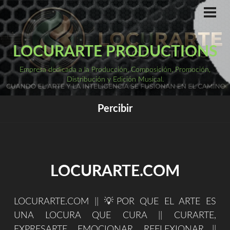
Saltar
al
ME
PRI
contenido
LOCURARTE PRODUCTIONS
Empresa dedicada a la Producción, Composición, Promoción,
Distribución y Edición Musical.
Percibir
LOCURARTE.COM
LOCURARTE.COM || 💡POR QUE EL ARTE ES
UNA LOCURA QUE CURA || CURARTE,
EXPRESARTE, EMOCIONAR, REFLEXIONAR ||