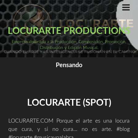
Saltar
al
ME
PRI
contenido
LOCURARTE PRODUCTIONS
Empresa dedicada a la Producción, Composición, Promoción,
Distribución y Edición Musical.
Pensando
LOCURARTE (SPOT)
LOCURARTE.COM Porque el arte es una locura
que cura, y si no cura… no es arte. #blog
#locurarte #musicaypalabra