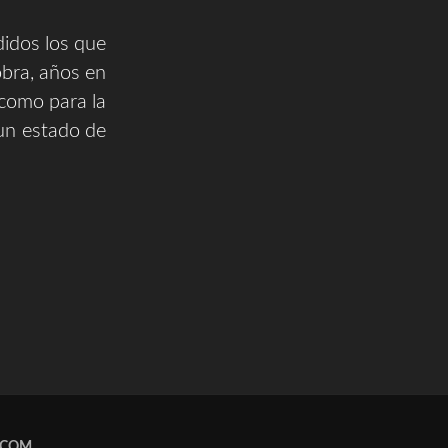
dos los que
obra, años en
como para la
un estado de
.COM
.