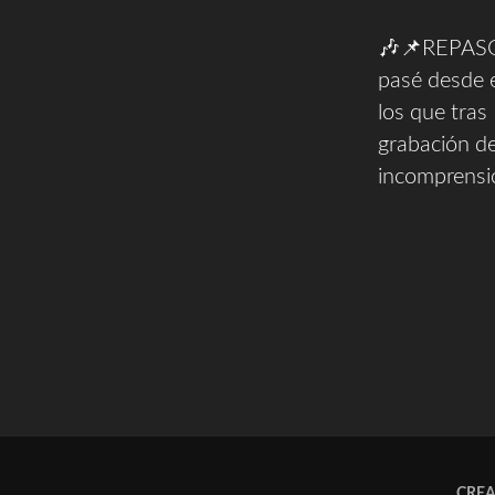
🎶📌REPASO
pasé desde e
los que tra
grabación d
incomprensi
CRE