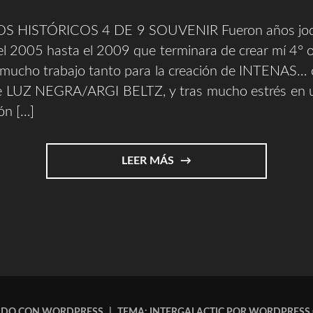
S HISTÓRICOS 4 DE 9 SOUVENIR Fueron años jodi
l 2005 hasta el 2009 que terminara de crear mí 4° 
s mucho trabajo tanto para la creación de INTENAS… 
e LUZ NEGRA/ARGI BELTZ, y tras mucho estrés en 
ón […]
"REPASOS
LEER MÁS
HISTORICOS
4/9
(SOUVENIR)"
ADO CON WORDPRESS
|
TEMA: INTERGALACTIC POR
WORDPRESS