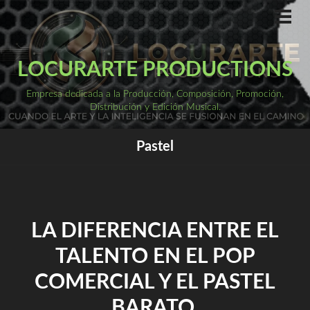
Saltar
al
ME
PRI
contenido
LOCURARTE PRODUCTIONS
Empresa dedicada a la Producción, Composición, Promoción,
Distribución y Edición Musical.
Pastel
LA DIFERENCIA ENTRE EL
TALENTO EN EL POP
COMERCIAL Y EL PASTEL
BARATO.