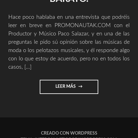
Hace poco hablaba en una entrevista que podréis
leer en breve en PROMONAUTAK.COM con el
Productor y Músico Paco Salazar, y en una de las
preguntas le pido sú opinión sobre las músicas de
moda o los pelotazos musicales, y él responde algo
con lo que estoy de acuerdo, pero no en todos los
casos, […]
"LA
LEER MÁS
DIFERENCIA
ENTRE
EL
TALENTO
EN
EL
POP
CREADO CON WORDPRESS