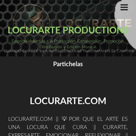
Saltar
al
ME
PRI
contenido
LOCURARTE PRODUCTIONS
Empresa dedicada a la Producción, Composición, Promoción,
Distribución y Edición Musical.
Partichelas
LOCURARTE.COM
LOCURARTE.COM || 💡POR QUE EL ARTE ES
UNA LOCURA QUE CURA || CURARTE,
EXPRESARTE, EMOCIONAR, REFLEXIONAR ||