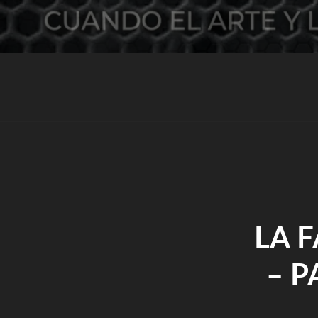
LA 
– P