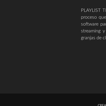
PLAYLIST T
proceso que
software pa
streaming y
granjas de cl
CRE