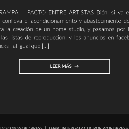
RAMPA – PACTO ENTRE ARTISTAS Bién, si ya ex
 conlleva el acondicionamiento y abastecimiento d
ra la creación de un home studio, y pasamos por 
 las listas de reproducción, y los anuncios en face
icks , al igual que […]
"LA
LEER MÁS
FACIL
VIDA
DE
UN
CREADOR
–
PARTE
4
(PLAYLIST
ADO CON WORDPRESS
|
TEMA: INTERGALACTIC POR
WORDPRESS