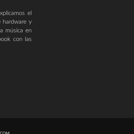
plicamos el
e hardware y
la música en
book con las
.COM
.