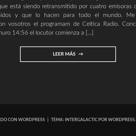
ue está siendo retransmitido por cuatro emisoras d
idos y que lo hacen para todo el mundo. Me 
on vosotros el programam de Celtica Radio. Con
inuro 14:56 el locutor comienza a […]
"MI
LEER MÁS
MÚSICA
EN
RADIOS
DE
USA"
ADO CON WORDPRESS
|
TEMA: INTERGALACTIC POR
WORDPRESS