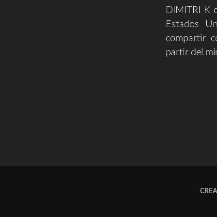
DIMITRI K q
Estados Un
compartir c
partir del m
CRE