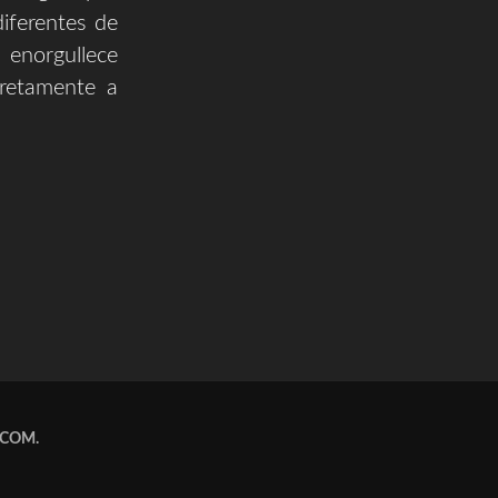
iferentes de
enorgullece
cretamente a
.COM
.