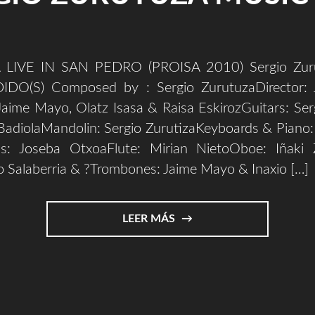
 LIVE IN SAN PEDRO (PROISA 2010) Sergio Zur
IDO(S) Composed by : Sergio ZurutuzaDirector: J
Jaime Mayo, Olatz Isasa & Raisa EskirozGuitars: Se
BadiolaMandolin: Sergio ZurutizaKeyboards & Piano
s: Joseba OtxoaFlute: Mirian NietoOboe: Iñaki Z
o Salaberria & ?Trombones: Jaime Mayo & Inaxio […]
"PERDIDO(S)
LEER MÁS
–
TIRRITARRA
LIVE
IN
SAN
PEDRO