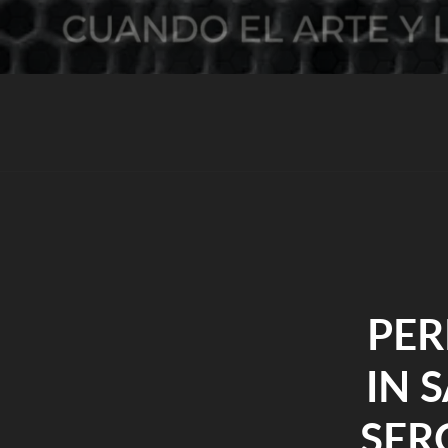
PER
IN 
SER