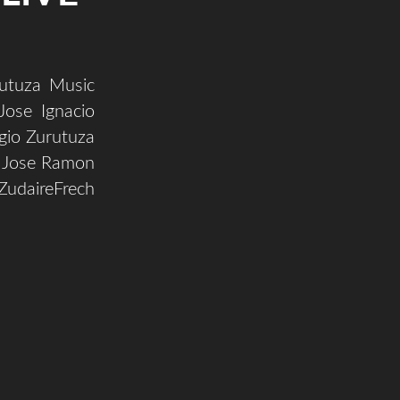
utuza Music
ose Ignacio
rgio Zurutuza
: Jose Ramon
udaireFrech