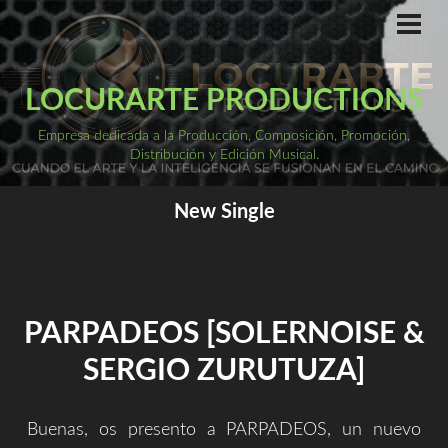
Saltar
al
ME
PRI
contenido
LOCURARTE PRODUCTIONS
Empresa dedicada a la Producción, Composición, Promoción,
Distribución y Edición Musical.
New Single
PARPADEOS [SOLERNOISE &
SERGIO ZURUTUZA]
Buenas, os presento a PARPADEOS, un nuevo