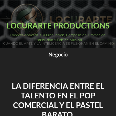
Saltar
al
ME
PRI
contenido
LOCURARTE PRODUCTIONS
Empresa dedicada a la Producción, Composición, Promoción,
Distribución y Edición Musical.
Negocio
LA DIFERENCIA ENTRE EL
TALENTO EN EL POP
COMERCIAL Y EL PASTEL
BARATO.