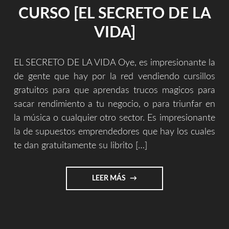
COMERCIAL
CURSO [EL SECRETO DE LA
Y
EL
VIDA]
PASTEL
BARATO."
EL SECRETO DE LA VIDA Oye, es impresionante la
de gente que hay por la red vendiendo cursillos
gratuitos para que aprendas trucos magicos para
sacar rendimiento a tu negocio, o para triunfar en
la música o cualquier otro sector. Es impresionante
la de supuestos emprendedores que hay los cuales
te dan gratuitamente su librito […]
"CURSO
LEER MÁS
[EL
SECRETO
DE
LA