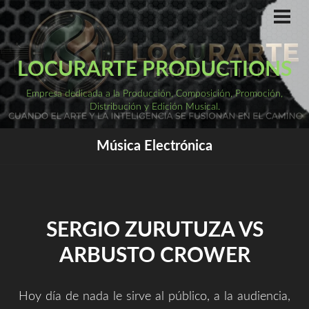
Saltar
al
ME
PRI
contenido
LOCURARTE PRODUCTIONS
Empresa dedicada a la Producción, Composición, Promoción,
Distribución y Edición Musical.
Música Electrónica
SERGIO ZURUTUZA VS
ARBUSTO CROWER
Hoy día de nada le sirve al público, a la audiencia,