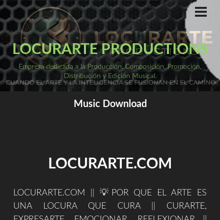
Saltar
al
ME
PRI
contenido
LOCURARTE PRODUCTIONS
Empresa dedicada a la Producción, Composición, Promoción,
Distribución y Edición Musical.
Music Download
LOCURARTE.COM
LOCURARTE.COM || 💡POR QUE EL ARTE ES
UNA LOCURA QUE CURA || CURARTE,
EXPRESARTE, EMOCIONAR, REFLEXIONAR ||