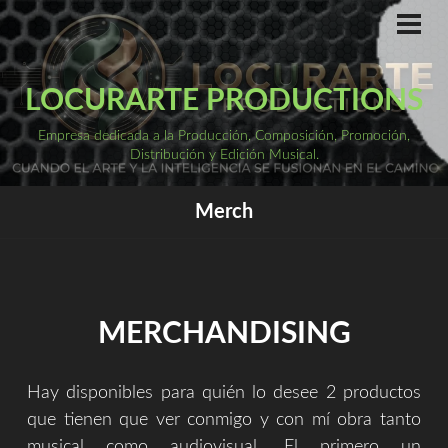
Saltar
al
ME
PRI
contenido
LOCURARTE PRODUCTIONS
Empresa dedicada a la Producción, Composición, Promoción,
Distribución y Edición Musical.
Merch
MERCHANDISING
Hay disponibles para quién lo desee 2 productos
que tienen que ver conmigo y con mí obra tanto
musical como audiovisual. El primero un