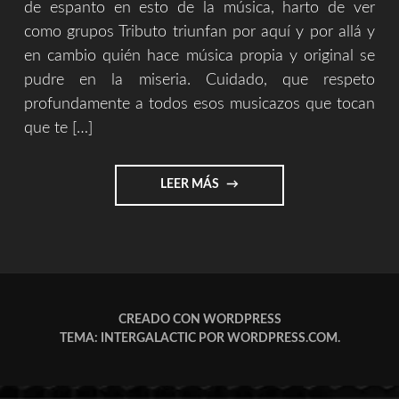
de espanto en esto de la música, harto de ver
como grupos Tributo triunfan por aquí y por allá y
en cambio quién hace música propia y original se
pudre en la miseria. Cuidado, que respeto
profundamente a todos esos musicazos que tocan
que te […]
"LOS
LEER MÁS
GRUPOS
TRIBUTO
Y
LOS
PUTOS
80."
CREADO CON WORDPRESS
TEMA: INTERGALACTIC POR
WORDPRESS.COM
.