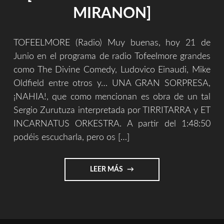
MIRANON]
TOFEELMORE (Radio) Muy buenas, hoy 21 de
Junio en el programa de radio Tofeelmore grandes
como The Divine Comedy, Ludovico Einaudi, Mike
Oldfield entre otros y… UNA GRAN SORPRESA,
¡NAHIA!, que como mencionan es obra de un tal
Sergio Zurutuza interpretada por TIRRITARRA y ET
INCARNATUS ORKESTRA. A partir del 1:48:50
podéis escucharla, pero os […]
"ESTA
LEER MÁS
NOCHE
VOLAMOS
[TOFEELMORE
Y
PARDO