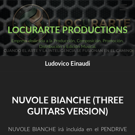
Saltar
al
ME
PRI
contenido
LOCURARTE PRODUCTIONS
Empresa dedicada a la Producción, Composición, Promoción,
Distribución y Edición Musical.
Ludovico Einaudi
NUVOLE BIANCHE (THREE
GUITARS VERSION)
NUVOLE BIANCHE irá incluida en el PENDRIVE