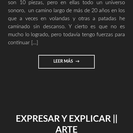
son 10 piezas, pero en ellas todo un universo
sonoro, un camino largo de más de 20 años en los
que a veces en volandas y otras a patadas he
caminado sin descanso. Y cierto es que no es
mucho lo logrado, pero todavía tengo fuerzas para
continuar […]
"COMPLETA
LEER MÁS
ESTE
PUZZLE
Y
EL
RESTO
SERÁ
HISTORIA"
EXPRESAR Y EXPLICAR ||
ARTE