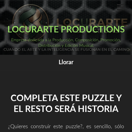
Saltar
al
ME
PRI
contenido
LOCURARTE PRODUCTIONS
Empresa dedicada a la Producción, Composición, Promoción,
Distribución y Edición Musical.
Llorar
COMPLETA ESTE PUZZLE Y
EL RESTO SERÁ HISTORIA
¿Quieres construir este puzzle?, es sencillo, sólo