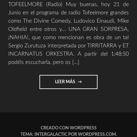
TOFEELMORE (Radio) Muy buenas, hoy 21 de
Junio en el programa de radio Tofeelmore grandes
como The Divine Comedy, Ludovico Einaudi, Mike
Oldfield entre otros y… UNA GRAN SORPRESA,
¡NAHIA!, que como mencionan es obra de un tal
Sergio Zurutuza interpretada por TIRRITARRA y ET
INCARNATUS ORKESTRA. A partir del 1:48:50
podéis escucharla, pero os […]
"ESTA
LEER MÁS
NOCHE
VOLAMOS
[TOFEELMORE
Y
PARDO
MIRANON]"
CREADO CON WORDPRESS
TEMA: INTERGALACTIC POR
WORDPRESS.COM
.