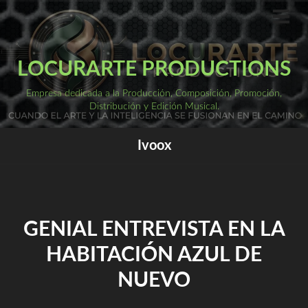
Saltar
al
ME
PRI
contenido
LOCURARTE PRODUCTIONS
Empresa dedicada a la Producción, Composición, Promoción,
Distribución y Edición Musical.
Ivoox
GENIAL ENTREVISTA EN LA
HABITACIÓN AZUL DE
NUEVO