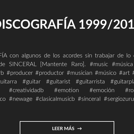
ISCOGRAFÍA 1999/20
 con algunos de los acordes sin trabajar de lo
de SINCERAL [Mantente Raro]. #music #músic
b #producer #productor #musician #músico #art #
uitarra #guitar #guitarist #guitarrista #guitarp
tyb #creatividadb #emotion #emoción #rock
ico #newage #clasicalmusicb #sinceral #sergiozur
"DISCOGRAFÍA
LEER MÁS