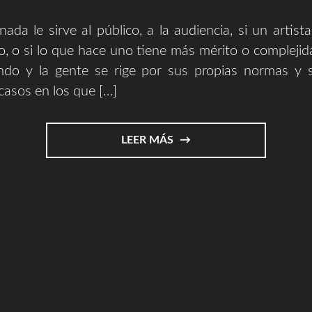
ada le sirve al público, a la audiencia, si un artist
, o si lo que hace uno tiene más mérito o complejid
ndo y la gente se rige por sus propias normas y
casos en los que […]
"SERGIO
LEER MÁS
ZURUTUZA
VS
ARBUSTO
CROWER"