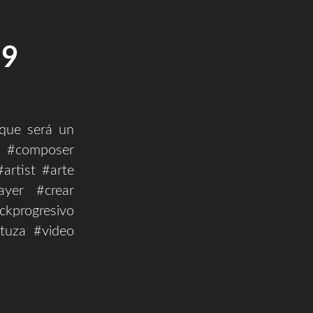
19
 que será un
a #composer
artist #arte
layer #crear
progresivo
utuza #video