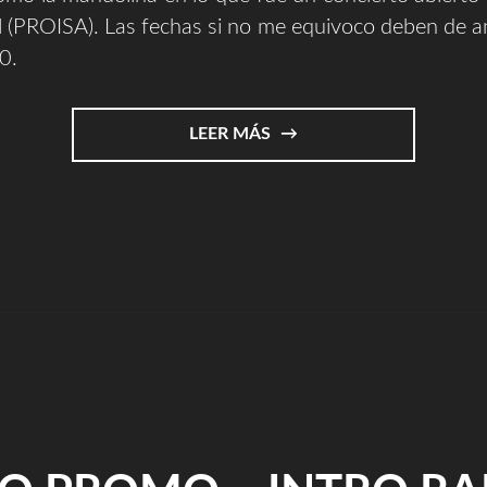
l (PROISA). Las fechas si no me equivoco deben de a
0.
"FOTOS
LEER MÁS
CONCIERTO
PROISA
2010"