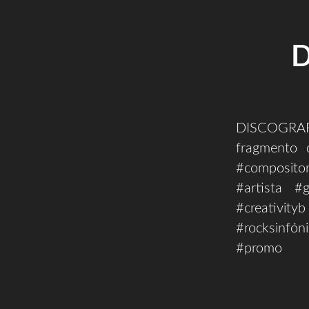
D
DISCOGRAFÍA
fragmento 
#compositor
#artista #g
#creativi
#rocksinfón
#promo