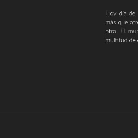
Hoy día de n
más que otro
otro. El mu
multitud de 