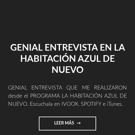
ESTOY
DEDICANDO
MÍ
TIEMPO
Y
TALENTO
EN
GENIAL ENTREVISTA EN LA
CREAR
DE
HABITACIÓN AZUL DE
FORMA
IMPROVISADA
NUEVO
Y
GRABANDO
CON
GENIAL ENTREVISTA QUE ME REALIZARON
EL
desde el PROGRAMA LA HABITACIÓN AZUL DE
MÓVIL?"
NUEVO. Escuchala en IVOOX, SPOTIFY e iTunes.
"GENIAL
LEER MÁS
ENTREVISTA