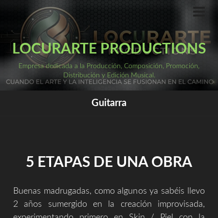
Saltar
al
ME
PRI
contenido
LOCURARTE PRODUCTIONS
Empresa dedicada a la Producción, Composición, Promoción,
Distribución y Edición Musical.
Guitarra
5 ETAPAS DE UNA OBRA
Buenas madrugadas, como algunos ya sabéis llevo
2 años sumergido en la creación improvisada,
experimentando primero en Skin / Piel con la