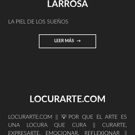
LARROSA
LA PIEL DE LOS SUEÑOS
"LA
LEER MÁS
PIEL
DE
LOS
SUEÑOS
–
TEXTO
PARA
SKIN/PIEL:
LOCURARTE.COM
POR
ANTONIO
PARDO
LOCURARTE.COM || 💡POR QUE EL ARTE ES
LARROSA"
UNA LOCURA QUE CURA || CURARTE,
EXPRESARTE, EMOCIONAR, REFLEXIONAR ||