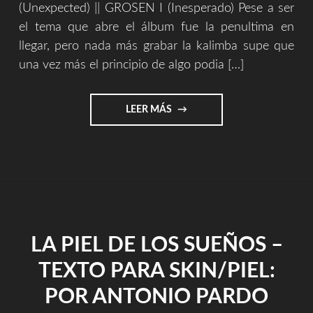
(Unexpected) || GROSEN I (Inesperado) Pese a ser
el tema que abre el álbum fue la penultima en
llegar, pero nada más grabar la kalimba supe que
una vez más el principio de algo podia […]
"EXPLICACIÓN
LEER MÁS
CONCEPTUAL
DE
SKIN
/
PIEL
–
O
DE
LA PIEL DE LOS SUEÑOS –
COMO
EXPLICAR
TEXTO PARA SKIN/PIEL:
LO
INEXPLICABLE"
POR ANTONIO PARDO