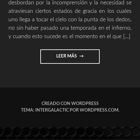
desbordan por la incomprensión y la necesidad se
atraviesan ciertos estados de gracia en los cuales
uno llega a tocar el cielo con la punta de los dedos,
no sin haber pasado una temporada en el infierno,
y cuando esto sucede es el momento en el que […]
"ONE
LEER MÁS
LIFE
OF
MUSIC
||
UNA
VIDA
DE
CREADO CON WORDPRESS
MÚSICA"
TEMA: INTERGALACTIC POR
WORDPRESS.COM
.