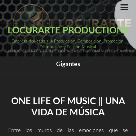
Saltar
al
ME
PRI
contenido
LOCURARTE PRODUCTIONS
Empresa dedicada a la Producción, Composición, Promoción,
Distribución y Edición Musical.
Gigantes
ONE LIFE OF MUSIC || UNA
VIDA DE MÚSICA
Entre los muros de las emociones que se