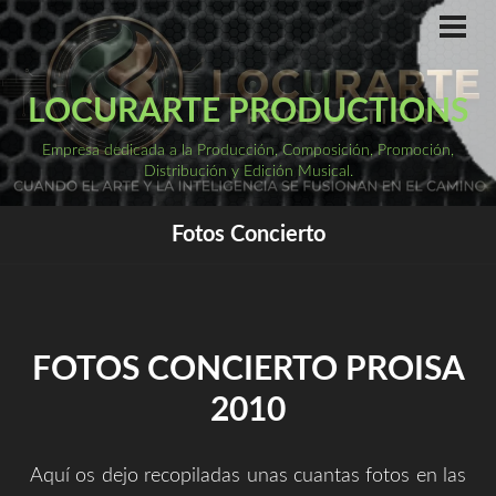
Saltar
al
ME
PRI
contenido
LOCURARTE PRODUCTIONS
Empresa dedicada a la Producción, Composición, Promoción,
Distribución y Edición Musical.
Fotos Concierto
FOTOS CONCIERTO PROISA
2010
Aquí os dejo recopiladas unas cuantas fotos en las