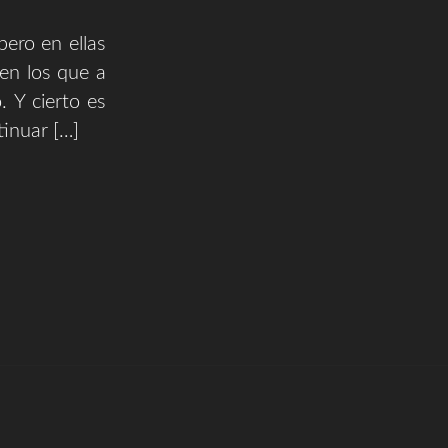
pero en ellas
en los que a
 Y cierto es
tinuar […]