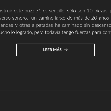
struir este puzzle?, es sencillo, sólo son 10 piezas, 
verso sonoro, un camino largo de más de 20 años 
landas y otras a patadas he caminado sin descanso.
cho lo logrado, pero todavía tengo fuerzas para con
"COMPLETA
LEER MÁS
ESTE
PUZZLE
Y
EL
RESTO
SERÁ
HISTORIA"