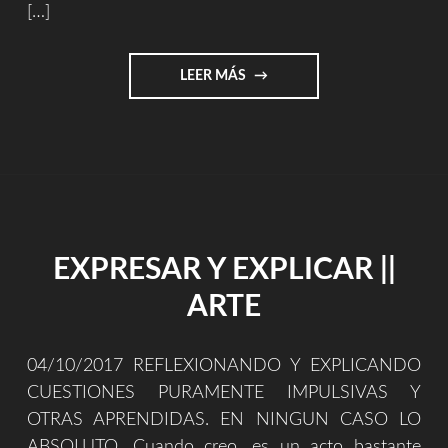
[…]
"¿POR
LEER MÁS
QUÉ
ESTOY
DEDICANDO
MÍ
TIEMPO
Y
TALENTO
EN
EXPRESAR Y EXPLICAR ||
CREAR
DE
ARTE
FORMA
IMPROVISADA
Y
04/10/2017 REFLEXIONANDO Y EXPLICANDO
GRABANDO
CON
CUESTIONES PURAMENTE IMPULSIVAS Y
EL
OTRAS APRENDIDAS. EN NINGUN CASO LO
MÓVIL?"
ABSOLUTO. Cuando creo, es un acto bastante