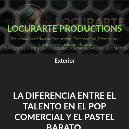
Saltar
al
ME
PRI
contenido
LOCURARTE PRODUCTIONS
Empresa dedicada a la Producción, Composición, Promoción,
Distribución y Edición Musical.
Exterior
LA DIFERENCIA ENTRE EL
TALENTO EN EL POP
COMERCIAL Y EL PASTEL
BARATO.