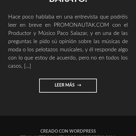
Hace poco hablaba en una entrevista que podréis
leer en breve en PROMONAUTAK.COM con el
Productor y Músico Paco Salazar, y en una de las
preguntas le pido sú opinión sobre las músicas de
moda o los pelotazos musicales, y él responde algo
con lo que estoy de acuerdo, pero no en todos los
casos, […]
"LA
LEER MÁS
DIFERENCIA
ENTRE
EL
TALENTO
EN
EL
POP
CREADO CON WORDPRESS