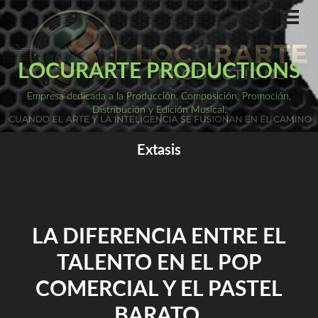
Saltar
al
ME
PRI
contenido
LOCURARTE PRODUCTIONS
Empresa dedicada a la Producción, Composición, Promoción,
Distribución y Edición Musical.
Extasis
LA DIFERENCIA ENTRE EL
TALENTO EN EL POP
COMERCIAL Y EL PASTEL
BARATO.