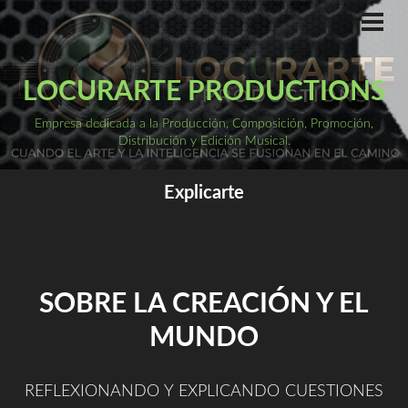
Saltar
al
ME
PRI
contenido
LOCURARTE PRODUCTIONS
Empresa dedicada a la Producción, Composición, Promoción,
Distribución y Edición Musical.
Explicarte
SOBRE LA CREACIÓN Y EL
MUNDO
REFLEXIONANDO Y EXPLICANDO CUESTIONES