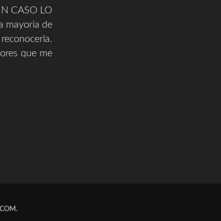
UN CASO LO
a mayoria de
 reconocerla.
tores que me
.COM
.