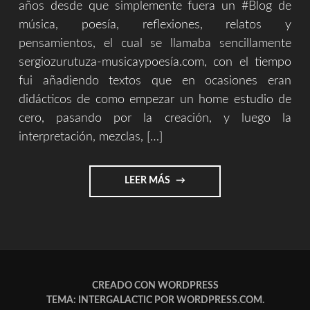
años desde que simplemente fuera un #Blog de
música, poesía, reflexiones, relatos y
pensamientos, el cual se llamaba sencillamente
sergiozurutuza-musicaypoesía.com, con el tiempo
fui añadiendo textos que en ocasiones eran
didácticos de como empezar un home estudio de
cero, pasando por la creación, y luego la
interpretación, mezclas, […]
"5
LEER MÁS
AÑOS
DE
BLOG
/
TIENDA
Y
AHORA
CREADO CON WORDPRESS
EMPRESA"
TEMA: INTERGALACTIC POR
WORDPRESS.COM
.