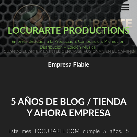
Saltar
al
ME
PRI
contenido
LOCURARTE PRODUCTIONS
Empresa dedicada a la Producción, Composición, Promoción,
Distribución y Edición Musical.
Empresa Fiable
5 AÑOS DE BLOG / TIENDA
Y AHORA EMPRESA
Este mes LOCURARTE.COM cumple 5 años. 5