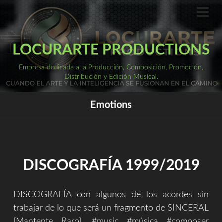
Saltar
al
ME
PRI
contenido
LOCURARTE PRODUCTIONS
Empresa dedicada a la Producción, Composición, Promoción,
Distribución y Edición Musical.
Emotions
DISCOGRAFÍA 1999/2019
DISCOGRAFÍA con algunos de los acordes sin
trabajar de lo que será un fragmento de SINCERAL
[Mantente Raro]. #music #música #composer