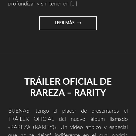
profundizar y sin tener en […]
"PRIMERA
LEER MÁS
OPINIÓN
RAREZA
/
RARITY
[MAKING
OF]"
TRÁILER OFICIAL DE
RAREZA – RARITY
BUENAS, tengo el placer de presentaros el
TRÁILER OFICIAL del nuevo álbum llamado
«RAREZA (RARITY)». Un vídeo atípico y especial
que no te dejará indiferente en el cual podrás