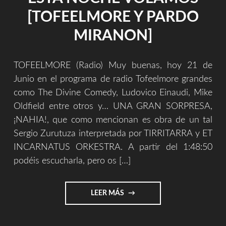
[TOFEELMORE Y PARDO
MIRANON]
TOFEELMORE (Radio) Muy buenas, hoy 21 de
Junio en el programa de radio Tofeelmore grandes
como The Divine Comedy, Ludovico Einaudi, Mike
Oldfield entre otros y… UNA GRAN SORPRESA,
¡NAHIA!, que como mencionan es obra de un tal
Sergio Zurutuza interpretada por TIRRITARRA y ET
INCARNATUS ORKESTRA. A partir del 1:48:50
podéis escucharla, pero os […]
"ESTA
LEER MÁS
NOCHE
VOLAMOS
[TOFEELMORE