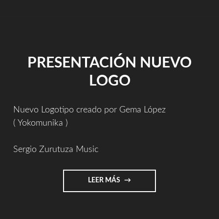
Y
PARDO
MIRANON]"
PRESENTACIÓN NUEVO
LOGO
Nuevo Logotipo creado por Gema López
( Yokomunika )
Sergio Zurutuza Music
"PRESENTACIÓN
LEER MÁS
NUEVO
LOGO"