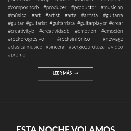
#compositorb #producer #productor #musician
#músico #art #artist #arte #artista #guitarra
#guitar #guitarist #guitarrista #guitarplayer #crear
#creativityb #creatividadb #emotion #emoción
#rockprogresivo #rocksinfónico #newage
#clasicalmusicb #sinceral #sergiozurutuza #video
#promo
"DISCOGRAFÍA
LEER MÁS
1999/2019"
ESTA NOCHE VOLAMOS