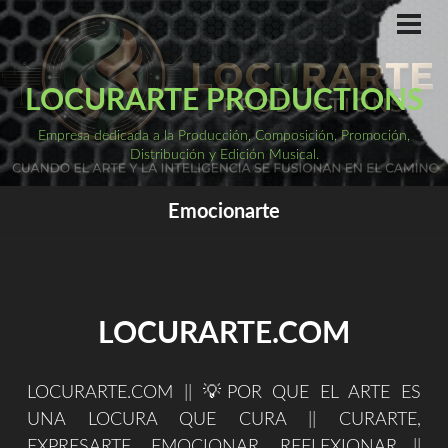
Saltar
al
ME
PRI
contenido
LOCURARTE PRODUCTIONS
Empresa dedicada a la Producción, Composición, Promoción,
Distribución y Edición Musical.
Emocionarte
LOCURARTE.COM
LOCURARTE.COM || 💡POR QUE EL ARTE ES
UNA LOCURA QUE CURA || CURARTE,
EXPRESARTE, EMOCIONAR, REFLEXIONAR ||