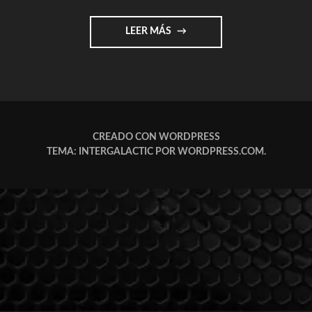
"EL
LEER MÁS
ARTE
Y
LAS
I.A.
(INTELIGENCIA
ARTIFICIAL)"
CREADO CON WORDPRESS
TEMA: INTERGALACTIC POR
WORDPRESS.COM
.