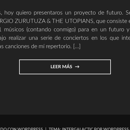
 hoy quiero presentaros un proyecto de futuro. Se
ERGIO ZURUTUZA & THE UTOPIANS, que consiste e
 músicos (contando conmigo) para en un futuro 
jo realizar una serie de conciertos en los que int
as canciones de mí repertorio. […]
"SERGIO
LEER MÁS
ZURUTUZA
&
THE
UTOPIANS"
ADO CON WORDPRESS
|
TEMA: INTERGALACTIC POR
WORDPRESS