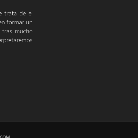
 trata de el
n formar un
y tras mucho
erpretaremos
.COM
.