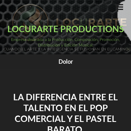
Saltar
al
ME
PRI
contenido
LOCURARTE PRODUCTIONS
Empresa dedicada a la Producción, Composición, Promoción,
Distribución y Edición Musical.
Dolor
LA DIFERENCIA ENTRE EL
TALENTO EN EL POP
COMERCIAL Y EL PASTEL
BARATO.