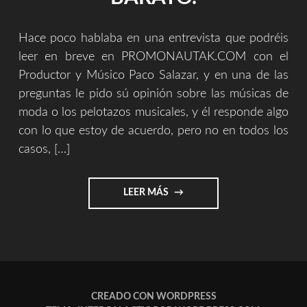
Hace poco hablaba en una entrevista que podréis
leer en breve en PROMONAUTAK.COM con el
Productor y Músico Paco Salazar, y en una de las
preguntas le pido sú opinión sobre las músicas de
moda o los pelotazos musicales, y él responde algo
con lo que estoy de acuerdo, pero no en todos los
casos, […]
"LA
LEER MÁS
DIFERENCIA
ENTRE
EL
TALENTO
EN
EL
POP
CREADO CON WORDPRESS