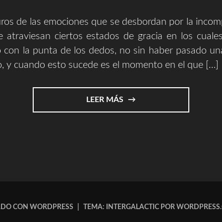
ros de las emociones que se desbordan por la incom
 atraviesan ciertos estados de gracia en los cuale
lo con la punta de los dedos, no sin haber pasado 
no, y cuando esto sucede es el momento en el que […]
"ONE
LEER MÁS
LIFE
OF
MUSIC
||
UNA
VIDA
DE
MÚSICA"
ADO CON WORDPRESS
|
TEMA: INTERGALACTIC POR
WORDPRESS