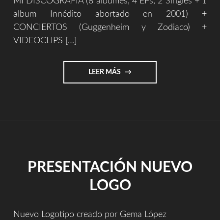
MÍ DISCOGRAFÍA (8 álbumes, 4 EPs, 2 Singles + 1
album Innédito abortado en 2001) +
CONCIERTOS (Guggenheim y Zodiaco) +
VIDEOCLIPS […]
"MERCHANDISING"
LEER MÁS
PRESENTACIÓN NUEVO
LOGO
Nuevo Logotipo creado por Gema López