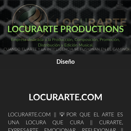
Saltar
al
ME
PRI
contenido
LOCURARTE PRODUCTIONS
Empresa dedicada a la Producción, Composición, Promoción,
Distribución y Edición Musical.
Diseño
LOCURARTE.COM
LOCURARTE.COM || 💡POR QUE EL ARTE ES
UNA LOCURA QUE CURA || CURARTE,
EXPRESARTE, EMOCIONAR, REFLEXIONAR ||