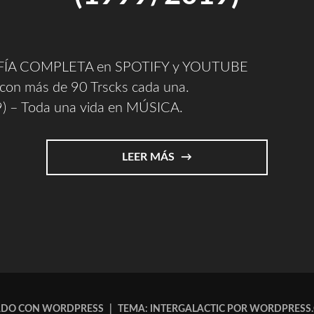
ÍA COMPLETA en SPOTIFY y YOUTUBE
con más de 90 Trscks cada una.
) – Toda una vida en MÚSICA.
"MI
LEER MÁS
OBRA
COMPLETA
EN
SPOTYFY
Y
YOUTUBE
(1999/2019)"
ADO CON WORDPRESS
|
TEMA: INTERGALACTIC POR
WORDPRESS