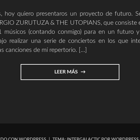
 hoy quiero presentaros un proyecto de futuro. Se
ERGIO ZURUTUZA & THE UTOPIANS, que consiste e
 músicos (contando conmigo) para en un futuro 
jo realizar una serie de conciertos en los que int
as canciones de mí repertorio. […]
"SERGIO
LEER MÁS
ZURUTUZA
&
THE
UTOPIANS"
ADO CON WORDPRESS
|
TEMA: INTERGALACTIC POR
WORDPRESS