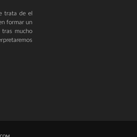
 trata de el
n formar un
y tras mucho
erpretaremos
.COM
.