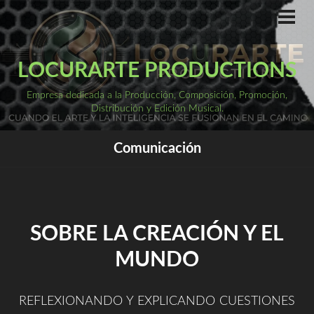
Saltar
al
ME
PRI
contenido
LOCURARTE PRODUCTIONS
Empresa dedicada a la Producción, Composición, Promoción,
Distribución y Edición Musical.
Comunicación
SOBRE LA CREACIÓN Y EL
MUNDO
REFLEXIONANDO Y EXPLICANDO CUESTIONES