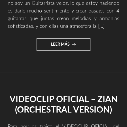
no soy un Guitarrista veloz, lo que estoy haciendo
es darle mucho sentimiento y crear pasajes con 4
guitarras que juntas crean melodías y armonias
sofisticadas, y con ellas una atmosfera la […]
"LA
LEER MÁS
OBRA,
EL
ARTISTA,
EL
PUEBLO,
EL
INDIVIDUO"
VIDEOCLIP OFICIAL – ZIAN
(ORCHESTRAL VERSION)
Para hoy os traigo el VIDEOCLIP OFICIAL del