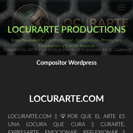
Saltar
al
ME
PRI
contenido
LOCURARTE PRODUCTIONS
Empresa dedicada a la Producción, Composición, Promoción,
Distribución y Edición Musical.
Compositor Wordpress
LOCURARTE.COM
LOCURARTE.COM || 💡POR QUE EL ARTE ES
UNA LOCURA QUE CURA || CURARTE,
EXPRESARTE, EMOCIONAR, REFLEXIONAR ||