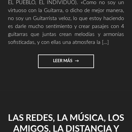
EL PUEBLO, EL INDIVIDUO). «Como no soy un
virtuoso con la Guitarra, o dicho de mejor manera,
no soy un Guitarrista veloz, lo que estoy haciendo
es darle mucho sentimiento y crear pasajes con 4
guitarras que juntas crean melodías y armonias
sofisticadas, y con ellas una atmosfera la […]
"LA
LEER MÁS
OBRA,
EL
ARTISTA,
EL
PUEBLO,
EL
INDIVIDUO"
LAS REDES, LA MÚSICA, LOS
AMIGOS, LA DISTANCIA Y