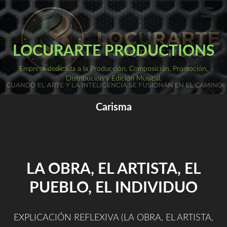
Saltar
al
ME
PRI
contenido
LOCURARTE PRODUCTIONS
Empresa dedicada a la Producción, Composición, Promoción,
Distribución y Edición Musical.
Carisma
LA OBRA, EL ARTISTA, EL
PUEBLO, EL INDIVIDUO
EXPLICACIÓN REFLEXIVA (LA OBRA, EL ARTISTA,