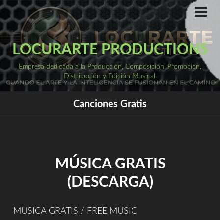
Saltar
al
ME
PRI
contenido
LOCURARTE PRODUCTIONS
Empresa dedicada a la Producción, Composición, Promoción,
Distribución y Edición Musical.
Canciones Gratis
MÚSICA GRATIS
(DESCARGA)
MUSICA GRATIS / FREE MUSIC