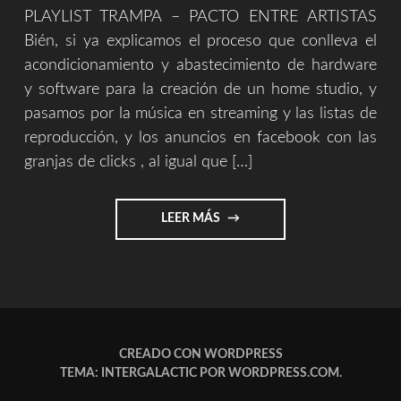
PLAYLIST TRAMPA – PACTO ENTRE ARTISTAS
Bién, si ya explicamos el proceso que conlleva el
acondicionamiento y abastecimiento de hardware
y software para la creación de un home studio, y
pasamos por la música en streaming y las listas de
reproducción, y los anuncios en facebook con las
granjas de clicks , al igual que […]
"LA
LEER MÁS
FACIL
VIDA
DE
UN
CREADOR
–
PARTE
CREADO CON WORDPRESS
4
TEMA: INTERGALACTIC POR
WORDPRESS.COM
.
(PLAYLIST