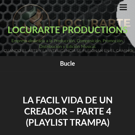
Saltar
al
ME
PRI
contenido
LOCURARTE PRODUCTIONS
Empresa dedicada a la Producción, Composición, Promoción,
Distribución y Edición Musical.
Bucle
LA FACIL VIDA DE UN
CREADOR – PARTE 4
(PLAYLIST TRAMPA)