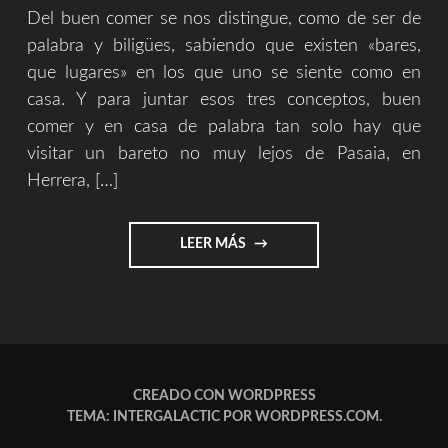
Del buen comer se nos distingue, como de ser de
palabra y biligües, sabiendo que existen «bares,
que lugares» en los que uno se siente como en
casa. Y para juntar esos tres conceptos, buen
comer y en casa de palabra tan solo hay que
visitar un bareto no muy lejos de Pasaia, en
Herrera, […]
"BIZARGORRI
LEER MÁS
TABERNA
||
¡SABOR,
SABER,
CALIDAD
Y
A
CREADO CON WORDPRESS
PAPEAR!"
TEMA: INTERGALACTIC POR
WORDPRESS.COM
.