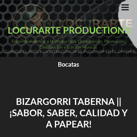
Saltar
al
ME
PRI
contenido
LOCURARTE PRODUCTIONS
Empresa dedicada a la Producción, Composición, Promoción,
Distribución y Edición Musical.
Bocatas
BIZARGORRI TABERNA ||
¡SABOR, SABER, CALIDAD Y
A PAPEAR!