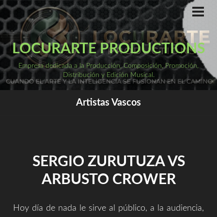
Saltar
al
ME
PRI
contenido
LOCURARTE PRODUCTIONS
Empresa dedicada a la Producción, Composición, Promoción,
Distribución y Edición Musical.
Artistas Vascos
SERGIO ZURUTUZA VS
ARBUSTO CROWER
Hoy día de nada le sirve al público, a la audiencia,