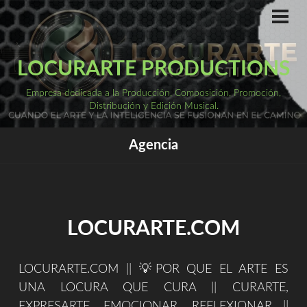
Saltar
al
ME
PRI
contenido
LOCURARTE PRODUCTIONS
Empresa dedicada a la Producción, Composición, Promoción,
Distribución y Edición Musical.
Agencia
LOCURARTE.COM
LOCURARTE.COM || 💡POR QUE EL ARTE ES
UNA LOCURA QUE CURA || CURARTE,
EXPRESARTE, EMOCIONAR, REFLEXIONAR ||