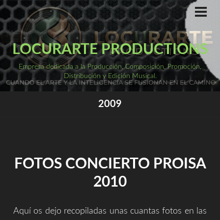
Saltar
al
ME
PRI
contenido
LOCURARTE PRODUCTIONS
Empresa dedicada a la Producción, Composición, Promoción,
Distribución y Edición Musical.
2009
FOTOS CONCIERTO PROISA
2010
Aquí os dejo recopiladas unas cuantas fotos en las