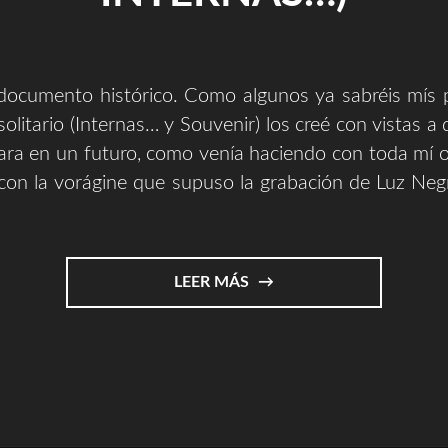
 documento histórico. Como algunos ya sabréis mís 
olitario (Internas… y Souvenir) los creé con vistas a q
tara en un futuro, como venía haciendo con toda mí o
con la vorágine que supuso la grabación de Luz Neg
"DOCUMENTO
LEER MÁS
HISTORICO
(CARTEL
DE
VENTA
DE
INTERNAS…)"